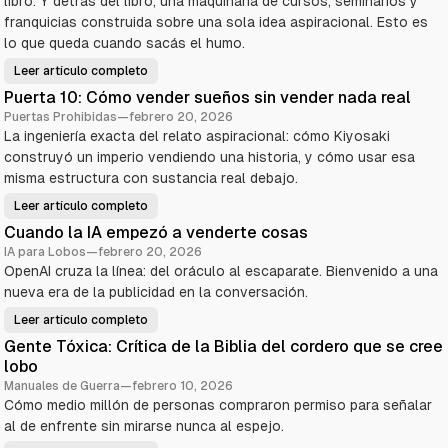
libro. Y detrás del libro, una maquinaria de cursos, seminarios y
franquicias construida sobre una sola idea aspiracional. Esto es
lo que queda cuando sacás el humo.
Leer artículo completo
R
o
Puerta 10: Cómo vender sueños sin vender nada real
b
e
Puertas Prohibidas
—
febrero 20, 2026
r
La ingeniería exacta del relato aspiracional: cómo Kiyosaki
t
K
construyó un imperio vendiendo una historia, y cómo usar esa
i
y
misma estructura con sustancia real debajo.
o
s
Leer artículo completo
a
P
k
u
Cuando la IA empezó a venderte cosas
i
e
—
r
IA para Lobos
—
febrero 20, 2026
E
t
l
OpenAI cruza la línea: del oráculo al escaparate. Bienvenido a una
a
a
1
nueva era de la publicidad en la conversación.
n
0
i
:
m
C
Leer artículo completo
C
a
ó
u
l
m
Gente Tóxica: Crítica de la Biblia del cordero que se cree
a
d
o
n
e
lobo
v
d
m
e
o
Manuales de Guerra
—
febrero 10, 2026
a
n
l
r
d
Cómo medio millón de personas compraron permiso para señalar
a
k
e
I
e
al de enfrente sin mirarse nunca al espejo.
r
A
t
s
e
i