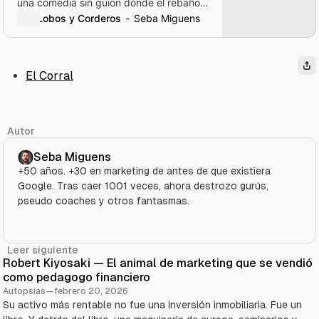
una comedia sin guion dónde el rebaño
sigue siendo el rebaño.
Lobos y Corderos
Seba Miguens
El Corral
Autor
Seba Miguens
+50 años. +30 en marketing de antes de que existiera
Google. Tras caer 1001 veces, ahora destrozo gurús,
pseudo coaches y otros fantasmas.
Leer siguiente
Robert Kiyosaki — El animal de marketing que se vendió
como pedagogo financiero
Autopsias
—
febrero 20, 2026
Su activo más rentable no fue una inversión inmobiliaria. Fue un