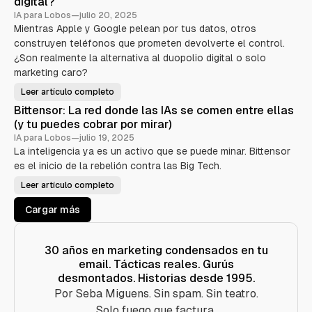
digital?
s
a
u
A
c
n
e
IA para Lobos
—
julio 20, 2025
r
m
l
p
Mientras Apple y Google pelean por tus datos, otros
i
a
a
b
n
I
a
construyen teléfonos que prometen devolverte el control.
o
i
A
p
p
r
r
¿Son realmente la alternativa al duopolio digital o solo
a
u
e
r
a
marketing caro?
l
v
a
a
e
L
G
c
l
Leer artículo completo
L
o
i
a
o
o
o
ó
s
Bittensor: La red donde las IAs se comen entre ellas
s
g
n
o
b
t
l
(y tu puedes cobrar por mirar)
:
b
e
e
C
r
o
l
IA para Lobos
—
julio 19, 2025
(
ó
e
é
y
m
s
n
La inteligencia ya es un activo que se puede minar. Bittensor
f
m
o
o
o
e
l
es el inicio de la rebelión contra las Big Tech.
s
n
l
a
o
o
l
I
t
Leer artículo completo
s
a
B
A
r
w
m
i
t
o
e
ó
t
e
s
Cargar más
b
l
t
c
3
o
e
o
:
b
n
n
¿
o
s
v
r
)
o
i
30 años en marketing condensados en tu
e
r
r
v
email. Tácticas reales. Gurús
:
t
o
L
i
desmontados. Historias desde 1995.
l
a
ó
u
r
e
Por Seba Miguens. Sin spam. Sin teatro.
c
e
n
i
d
s
Solo fuego que factura.