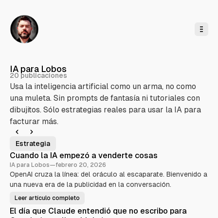
l
c
o
n
t
e
n
i
d
o
IA para Lobos
20 publicaciones
Usa la inteligencia artificial como un arma, no como
una muleta. Sin prompts de fantasía ni tutoriales con
dibujitos. Sólo estrategias reales para usar la IA para
facturar más.
Estrategia
E
P
Cuando la IA empezó a venderte cosas
u
IA para Lobos
—
febrero 20, 2026
OpenAI cruza la línea: del oráculo al escaparate. Bienvenido a
b
una nueva era de la publicidad en la conversación.
l
i
Leer artículo completo
C
u
c
El día que Claude entendió que no escribo para
a
n