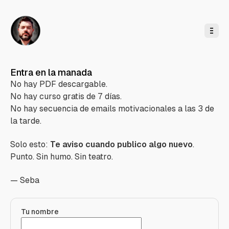
l
c
o
n
t
e
n
i
d
o
Entra en la manada
No hay PDF descargable.
No hay curso gratis de 7 días.
No hay secuencia de emails motivacionales a las 3 de
la tarde.
Solo esto:
Te aviso cuando publico algo nuevo
.
Punto. Sin humo. Sin teatro.
— Seba
Tu nombre