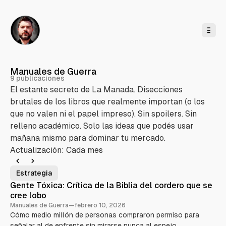
l
c
o
n
t
e
n
i
d
o
Manuales de Guerra
9 publicaciones
El estante secreto de La Manada. Disecciones
brutales de los libros que realmente importan (o los
que no valen ni el papel impreso). Sin spoilers. Sin
relleno académico. Solo las ideas que podés usar
mañana mismo para dominar tu mercado.
Actualización: Cada mes
Estrategia
E
P
Gente Tóxica: Crítica de la Biblia del cordero que se
cree lobo
u
Manuales de Guerra
—
febrero 10, 2026
b
Cómo medio millón de personas compraron permiso para
l
señalar al de enfrente sin mirarse nunca al espejo.