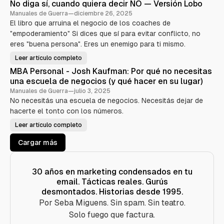
í
d
i
No diga sí, cuando quiera decir NO — Versión Lobo
C
d
e
c
r
a
e
Manuales de Guerra
—
diciembre 26, 2025
r
o
í
r
o
s
M
t
El libro que arruina el negocio de los coaches de
s
q
d
i
i
a
u
e
c
"empoderamiento" Si dices que sí para evitar conflicto, no
n
e
J
a
L
n
eres "buena persona". Eres un enemigo para ti mismo.
s
a
y
í
e
m
d
m
u
c
e
i
Leer artículo completo
i
N
r
s
s
a
t
o
e
C
e
MBA Personal - Josh Kaufman: Por qué no necesitas
e
d
e
l
c
l
s
i
l
una escuela de negocios (y qué hacer en su lugar)
e
c
-
g
o
a
e
i
D
a
Manuales de Guerra
—
julio 3, 2025
b
r
ó
i
s
s
o
:
n
No necesitás una escuela de negocios. Necesitás dejar de
s
í
R
t
e
,
d
e
hacerte el tonto con los números.
á
c
c
s
c
c
e
u
u
t
i
Leer artículo completo
a
M
m
i
G
ó
n
B
e
c
n
d
A
n
a
u
Cargar más
T
o
P
c
d
á
q
e
r
e
e
c
u
r
í
u
t
i
s
r
t
n
i
e
o
i
30 años en marketing condensados en tu
B
c
r
r
n
c
e
a
a
email. Tácticas reales. Gurús
a
o
s
d
a
d
l
d
t
desmontados. Historias desde 1995.
e
e
-
e
S
u
c
J
l
e
Por Seba Miguens. Sin spam. Sin teatro.
n
i
o
a
l
B
r
s
s
l
Solo fuego que factura.
e
N
h
4
e
s
O
K