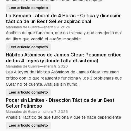
i
c
Leer artículo completo
G
e
a
La Semana Laboral de 4 Horas - Crítica y disección
n
t
c
táctica de un Best Seller aspiracional
e
T
i
Manuales de Guerra
—
enero 29, 2026
ó
Análisis de qué funciona, qué es trampa y qué envejeció mal
o
x
i
del libro que vendió el sueño imposible.
n
c
a
e
Leer artículo completo
:
L
C
a
s
Hábitos Atómicos de James Clear: Resumen crítico
r
S
í
e
e
de las 4 Leyes (y dónde falla el sistema)
t
m
i
n
a
Manuales de Guerra
—
enero 9, 2026
c
n
Las 4 leyes de Hábitos Atómicos de James Clear: resumen
l
a
a
d
L
crítico con lo que realmente funciona y los 3 problemas que
a
e
a
l
b
Clear no te cuenta. Análisis sin humo.
c
a
o
B
r
a
Leer artículo completo
i
H
a
b
á
l
t
Poder sin Límites - Disección Táctica de un Best
l
b
d
i
i
e
e
Seller Peligroso
a
t
4
g
d
o
H
Manuales de Guerra
—
enero 7, 2026
e
s
o
Análisis Táctico de qué funciona y qué te hace dependiente
o
l
A
r
c
t
a
r
o
ó
Leer artículo completo
s
P
r
m
-
o