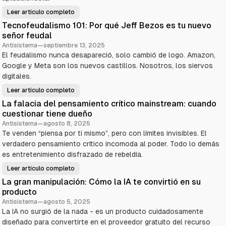
i
c
Leer artículo completo
C
ó
a
Tecnofeudalismo 101: Por qué Jeff Bezos es tu nuevo
m
o
c
señor feudal
l
o
i
Antisistema
—
septiembre 13, 2025
s
El feudalismo nunca desapareció, solo cambió de logo. Amazon,
o
c
o
Google y Meta son los nuevos castillos. Nosotros, los siervos
n
r
d
digitales.
e
e
r
s
Leer artículo completo
T
o
e
s
e
La falacia del pensamiento crítico mainstream: cuando
c
a
n
p
n
cuestionar tiene dueño
o
l
l
f
a
Antisistema
—
agosto 8, 2025
e
u
Te venden “piensa por ti mismo”, pero con límites invisibles. El
a
u
d
d
e
verdadero pensamiento crítico incomoda al poder. Todo lo demás
c
a
n
l
s
es entretenimiento disfrazado de rebeldía.
a
i
u
s
p
t
Leer artículo completo
L
m
r
a
o
o
e
La gran manipulación: Cómo la IA te convirtió en su
f
1
p
a
g
0
i
producto
l
1
a
o
a
:
Antisistema
—
agosto 5, 2025
j
c
P
a
La IA no surgió de la nada - es un producto cuidadosamente
r
i
o
u
a
r
l
diseñado para convertirte en el proveedor gratuito del recurso
í
d
q