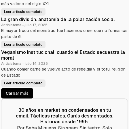
a
e
u
más valioso del siglo XXI.
a
l
é
p
J
A
Leer artículo completo
L
e
e
a
n
n
f
La gran división: anatomía de la polarización social
g
s
f
t
r
a
B
Antisistema
—
julio 17, 2025
a
m
e
i
El mayor truco del monstruo fue hacernos creer que no formamos
n
i
z
m
e
o
s
parte de él.
a
n
s
n
t
e
i
i
o
Leer artículo completo
s
L
p
c
t
s
a
u
r
Veganismo institucional: cuando el Estado secuestra la
u
g
l
í
t
n
r
moral
a
t
u
a
e
c
i
e
n
Antisistema
—
julio 14, 2025
i
c
v
d
m
ó
o
Cuando comer carne se vuelve acto de rebeldía y el tofu, religión
o
i
n
m
s
v
a
de Estado
:
a
e
i
C
i
ñ
s
ó
n
o
Leer artículo completo
i
V
m
s
r
ó
e
o
t
f
n
g
l
r
Cargar más
e
:
a
a
e
u
a
n
I
a
d
n
i
A
m
a
a
s
t
:
l
t
m
30 años en marketing condensados en tu
e
c
o
o
c
u
m
email. Tácticas reales. Gurús desmontados.
i
o
a
í
n
n
n
Historias desde 1995.
a
s
v
d
d
t
i
Por Seba Miguens. Sin spam. Sin teatro. Solo
o
e