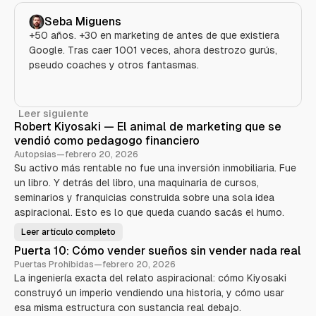
Seba Miguens
+50 años. +30 en marketing de antes de que existiera
Google. Tras caer 1001 veces, ahora destrozo gurús,
pseudo coaches y otros fantasmas.
Leer siguiente
Robert Kiyosaki — El animal de marketing que se
vendió como pedagogo financiero
Autopsias
—
febrero 20, 2026
Su activo más rentable no fue una inversión inmobiliaria. Fue
un libro. Y detrás del libro, una maquinaria de cursos,
seminarios y franquicias construida sobre una sola idea
aspiracional. Esto es lo que queda cuando sacás el humo.
Leer artículo completo
R
o
Puerta 10: Cómo vender sueños sin vender nada real
b
e
Puertas Prohibidas
—
febrero 20, 2026
r
La ingeniería exacta del relato aspiracional: cómo Kiyosaki
t
K
construyó un imperio vendiendo una historia, y cómo usar
i
y
esa misma estructura con sustancia real debajo.
o