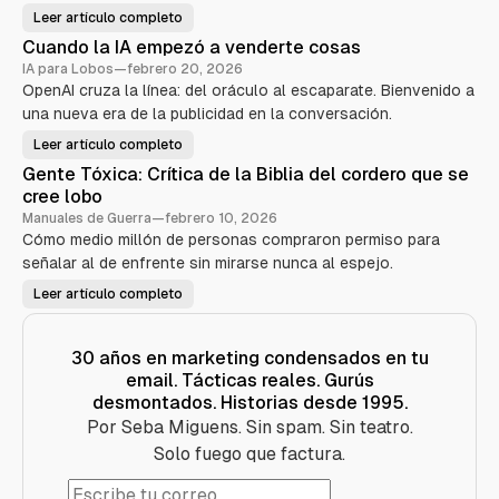
s
Leer artículo completo
a
P
k
u
Cuando la IA empezó a venderte cosas
i
e
—
r
IA para Lobos
—
febrero 20, 2026
E
t
l
OpenAI cruza la línea: del oráculo al escaparate. Bienvenido a
a
a
1
una nueva era de la publicidad en la conversación.
n
0
i
:
m
C
Leer artículo completo
C
a
ó
u
l
m
Gente Tóxica: Crítica de la Biblia del cordero que se
a
d
o
n
e
cree lobo
v
d
m
e
o
Manuales de Guerra
—
febrero 10, 2026
a
n
l
r
d
Cómo medio millón de personas compraron permiso para
a
k
e
I
e
señalar al de enfrente sin mirarse nunca al espejo.
r
A
t
s
e
i
u
Leer artículo completo
m
G
n
e
p
e
g
ñ
e
n
q
o
z
t
u
s
ó
e
e
30 años en marketing condensados en tu
s
a
T
s
i
v
email. Tácticas reales. Gurús
ó
e
n
e
x
v
v
desmontados. Historias desde 1995.
n
i
e
e
d
c
n
n
Por Seba Miguens. Sin spam. Sin teatro.
e
a
d
d
r
:
i
e
Solo fuego que factura.
t
C
ó
r
e
r
c
n
c
í
o
a
o