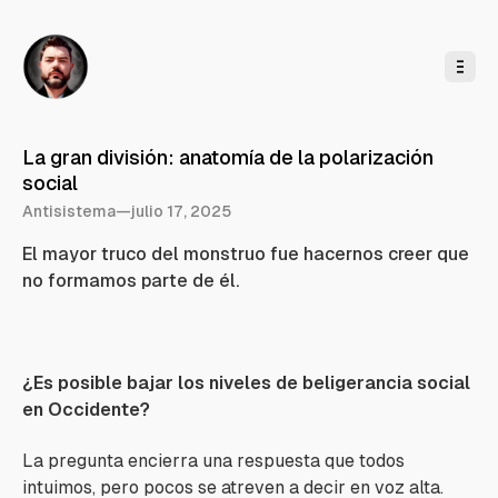
l
c
o
n
t
e
n
i
d
o
La gran división: anatomía de la polarización
social
Antisistema
—
julio 17, 2025
El mayor truco del monstruo fue hacernos creer que
no formamos parte de él.
¿Es posible bajar los niveles de beligerancia social
en Occidente?
La pregunta encierra una respuesta que todos
intuimos, pero pocos se atreven a decir en voz alta.