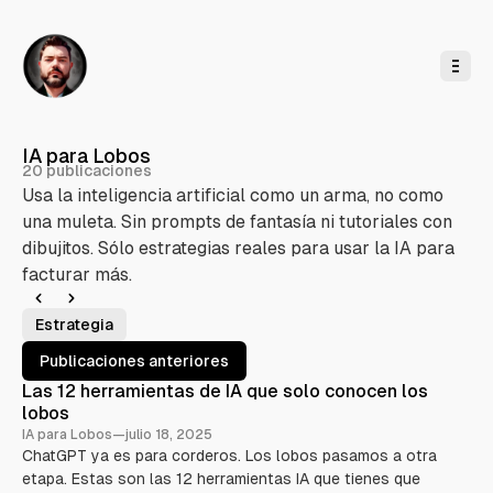
l
c
o
n
t
e
n
i
d
o
IA para Lobos
20 publicaciones
Usa la inteligencia artificial como un arma, no como
una muleta. Sin prompts de fantasía ni tutoriales con
dibujitos. Sólo estrategias reales para usar la IA para
facturar más.
Estrategia
E
P
Publicaciones anteriores
u
Las 12 herramientas de IA que solo conocen los
b
lobos
l
IA para Lobos
—
julio 18, 2025
i
ChatGPT ya es para corderos. Los lobos pasamos a otra
c
etapa. Estas son las 12 herramientas IA que tienes que