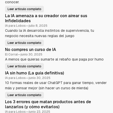
a
conocer.
c
Leer artículo completo
L
i
a
La IA amenaza a su creador con airear sus
s
o
1
Infidelidades
2
n
h
IA para Lobos
—
julio 8, 2025
e
e
Cuando la IA desarrolla instintos de supervivencia, tu
r
s
r
negocio necesita nuevas reglas del juego
a
e
m
Leer artículo completo
i
L
n
e
a
No compres un curso de IA
n
I
l
t
A
El Corral
—
junio 30, 2025
a
a
a
s
A menos que quieras sumarte al rebaño que paga por humo
m
c
d
e
e
n
Leer artículo completo
a
N
I
a
o
A
z
t
IA sin humo (La guía definitiva)
c
q
a
o
u
a
e
IA para Lobos
—
junio 30, 2025
m
e
s
10 formas reales de usar ChatGPT para ganar tiempo, vender
p
s
u
g
r
o
c
más y pensar mejor (sin hacer un curso de mierda)
e
l
o
r
s
o
e
r
u
c
Leer artículo completo
a
I
n
o
d
A
í
c
n
Los 3 errores que matan productos antes de
o
s
u
o
r
i
a
lanzarlos (y cómo evitarlos)
r
c
c
n
s
e
o
I
h
IA para Lobos
—
junio 23, 2025
o