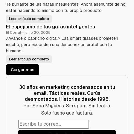
n
n
u
d
l
Te burlaste de las gafas inteligentes. Ahora asegurate de no
a
A
m
e
o
i
o
estar haciendo lo mismo con tu propio producto.
I
s
p
r
(
A
l
e
L
a
o
a
Leer artículo completo
a
L
b
r
g
o
r
o
s
El espejismo de las gafas inteligentes
u
s
s
u
í
a
3
El Corral
—
junio 20, 2025
s
a
e
I
L
d
¿Avance o capricho digital? Las smart glasses prometen
r
n
e
r
f
o
mucho, pero esconden una desconexión brutal con lo
f
o
i
i
r
b
humano.
d
n
e
e
i
s
o
l
t
Leer artículo completo
q
E
i
i
u
s
l
d
v
e
e
a
Cargar más
a
m
s
d
)
a
p
e
t
e
s
a
j
n
i
30 años en marketing condensados en tu
p
s
r
email. Tácticas reales. Gurús
m
o
o
desmontados. Historias desde 1995.
d
d
u
e
Por Seba Miguens. Sin spam. Sin teatro.
c
l
t
a
Solo fuego que factura.
o
s
s
g
a
a
n
f
t
a
e
s