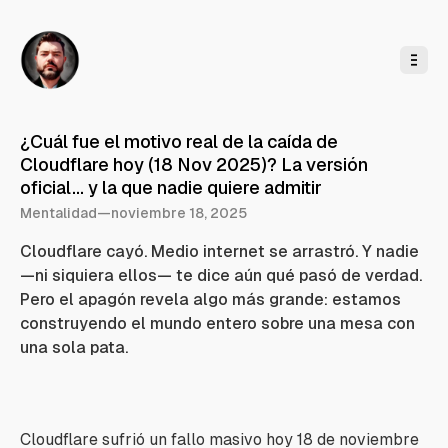
l
c
o
n
t
e
n
i
d
o
¿Cuál fue el motivo real de la caída de
Cloudflare hoy (18 Nov 2025)? La versión
oficial... y la que nadie quiere admitir
Mentalidad
—
noviembre 18, 2025
Cloudflare cayó. Medio internet se arrastró. Y nadie
—ni siquiera ellos— te dice aún qué pasó de verdad.
Pero el apagón revela algo más grande: estamos
construyendo el mundo entero sobre una mesa con
una sola pata.
Cloudflare sufrió un fallo masivo hoy 18 de noviembre