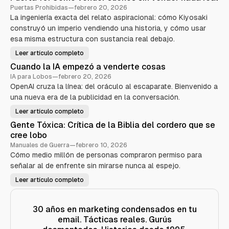
e
Puertas Prohibidas
—
febrero 20, 2026
r
La ingeniería exacta del relato aspiracional: cómo Kiyosaki
t
K
construyó un imperio vendiendo una historia, y cómo usar
i
y
esa misma estructura con sustancia real debajo.
o
s
Leer artículo completo
a
P
k
u
Cuando la IA empezó a venderte cosas
i
e
—
r
IA para Lobos
—
febrero 20, 2026
E
t
l
OpenAI cruza la línea: del oráculo al escaparate. Bienvenido a
a
a
1
una nueva era de la publicidad en la conversación.
n
0
i
:
m
C
Leer artículo completo
C
a
ó
u
l
m
Gente Tóxica: Crítica de la Biblia del cordero que se
a
d
o
n
e
cree lobo
v
d
m
e
o
Manuales de Guerra
—
febrero 10, 2026
a
n
l
r
d
Cómo medio millón de personas compraron permiso para
a
k
e
I
e
señalar al de enfrente sin mirarse nunca al espejo.
r
A
t
s
e
i
u
Leer artículo completo
m
G
n
e
p
e
g
ñ
e
n
q
o
z
t
u
s
ó
e
e
30 años en marketing condensados en tu
s
a
T
s
i
v
email. Tácticas reales. Gurús
ó
e
n
e
x
v
v