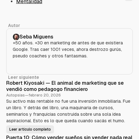
Mentalidad
Autor
Seba Miguens
+50 años. +30 en marketing de antes de que existiera
Google. Tras caer 1001 veces, ahora destrozo gurús,
pseudo coaches y otros fantasmas.
Leer siguiente
Robert Kiyosaki — El animal de marketing que se
vendió como pedagogo financiero
Autopsias
—
febrero 20, 2026
Su activo más rentable no fue una inversión inmobiliaria. Fue
un libro. Y detrás del libro, una maquinaria de cursos,
seminarios y franquicias construida sobre una sola idea
aspiracional. Esto es lo que queda cuando sacás el humo.
Leer artículo completo
R
o
Puerta 10: Cómo vender sueños sin vender nada real
b