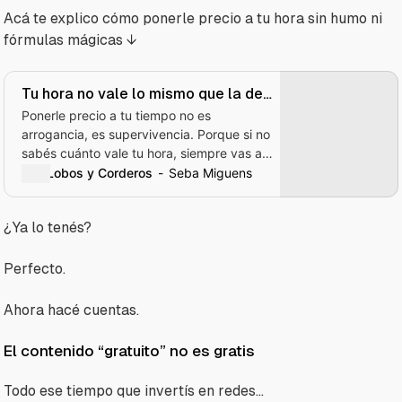
Acá te explico cómo ponerle precio a tu hora sin humo ni
fórmulas mágicas ↓
Tu hora no vale lo mismo que la de
un cordero (y hasta que no lo
Ponerle precio a tu tiempo no es
entiendas, vas a seguir siendo uno)
arrogancia, es supervivencia. Porque si no
sabés cuánto vale tu hora, siempre vas a
trabajar para los planes de otro.
Lobos y Corderos
Seba Miguens
¿Ya lo tenés?
Perfecto.
Ahora hacé cuentas.
El contenido “gratuito” no es gratis
Todo ese tiempo que invertís en redes…