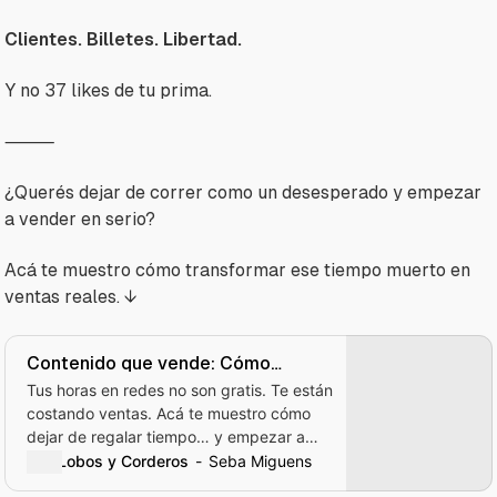
Clientes. Billetes. Libertad.
Y no 37 likes de tu prima.
⸻
¿Querés dejar de correr como un desesperado y empezar
a vender en serio?
Acá te muestro cómo transformar ese tiempo muerto en
ventas reales. ↓
Contenido que vende: Cómo
convertir horas de redes en ventas
Tus horas en redes no son gratis. Te están
reales (con números, campañas y
costando ventas. Acá te muestro cómo
estructura)
dejar de regalar tiempo… y empezar a
facturar con cada clic.
Lobos y Corderos
Seba Miguens