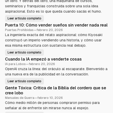
un libro. Y detrás del libro, una maquinaria de cursos,
seminarios y franquicias construida sobre una sola idea
aspiracional. Esto es lo que queda cuando sacás el humo.
Leer artículo completo
R
o
Puerta 10: Cómo vender sueños sin vender nada real
b
e
Puertas Prohibidas
—
febrero 20, 2026
r
La ingeniería exacta del relato aspiracional: cómo Kiyosaki
t
K
construyó un imperio vendiendo una historia, y cómo usar
i
y
esa misma estructura con sustancia real debajo.
o
s
Leer artículo completo
a
P
k
u
Cuando la IA empezó a venderte cosas
i
e
—
r
IA para Lobos
—
febrero 20, 2026
E
t
l
OpenAI cruza la línea: del oráculo al escaparate. Bienvenido a
a
a
1
una nueva era de la publicidad en la conversación.
n
0
i
:
m
C
Leer artículo completo
C
a
ó
u
l
m
Gente Tóxica: Crítica de la Biblia del cordero que se
a
d
o
n
e
cree lobo
v
d
m
e
o
Manuales de Guerra
—
febrero 10, 2026
a
n
l
r
d
Cómo medio millón de personas compraron permiso para
a
k
e
I
e
señalar al de enfrente sin mirarse nunca al espejo.
r
A
t
s
e