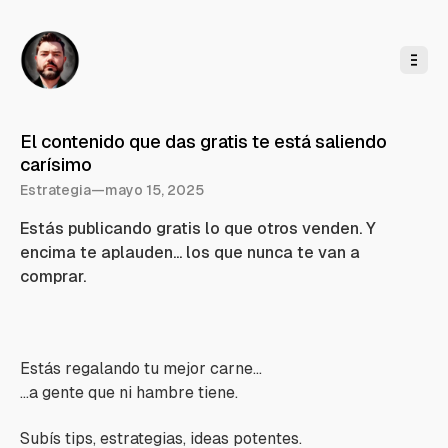
l
c
o
n
t
e
n
i
d
o
El contenido que das gratis te está saliendo
carísimo
Estrategia
—
mayo 15, 2025
Estás publicando gratis lo que otros venden. Y
encima te aplauden... los que nunca te van a
comprar.
Estás regalando tu mejor carne…
…a gente que ni hambre tiene.
Subís tips, estrategias, ideas potentes.