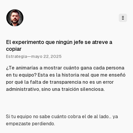
l
c
o
n
t
e
n
i
d
o
El experimento que ningún jefe se atreve a
copiar
Estrategia
—
mayo 22, 2025
¿Te animarías a mostrar cuánto gana cada persona
en tu equipo? Esta es la historia real que me enseñó
por qué la falta de transparencia no es un error
administrativo, sino una traición silenciosa.
Si tu equipo no sabe cuánto cobra el de al lado… ya
empezaste perdiendo.