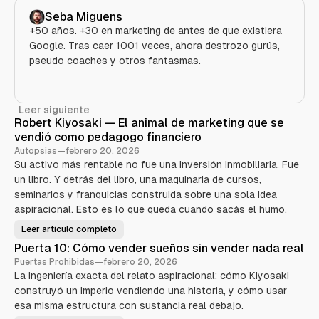
Seba Miguens
+50 años. +30 en marketing de antes de que existiera
Google. Tras caer 1001 veces, ahora destrozo gurús,
pseudo coaches y otros fantasmas.
Leer siguiente
Robert Kiyosaki — El animal de marketing que se
vendió como pedagogo financiero
Autopsias
—
febrero 20, 2026
Su activo más rentable no fue una inversión inmobiliaria. Fue
un libro. Y detrás del libro, una maquinaria de cursos,
seminarios y franquicias construida sobre una sola idea
aspiracional. Esto es lo que queda cuando sacás el humo.
Leer artículo completo
R
o
Puerta 10: Cómo vender sueños sin vender nada real
b
e
Puertas Prohibidas
—
febrero 20, 2026
r
La ingeniería exacta del relato aspiracional: cómo Kiyosaki
t
K
construyó un imperio vendiendo una historia, y cómo usar
i
y
esa misma estructura con sustancia real debajo.
o
s