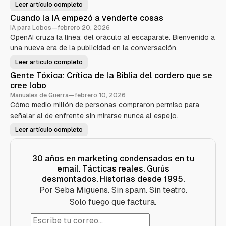
Leer artículo completo
a
P
k
u
Cuando la IA empezó a venderte cosas
i
e
—
r
IA para Lobos
—
febrero 20, 2026
E
t
l
OpenAI cruza la línea: del oráculo al escaparate. Bienvenido a
a
a
1
una nueva era de la publicidad en la conversación.
n
0
i
:
m
C
Leer artículo completo
C
a
ó
u
l
m
Gente Tóxica: Crítica de la Biblia del cordero que se
a
d
o
n
e
cree lobo
v
d
m
e
o
Manuales de Guerra
—
febrero 10, 2026
a
n
l
r
d
Cómo medio millón de personas compraron permiso para
a
k
e
I
e
señalar al de enfrente sin mirarse nunca al espejo.
r
A
t
s
e
i
u
Leer artículo completo
m
G
n
e
p
e
g
ñ
e
n
q
o
z
t
u
s
ó
e
e
30 años en marketing condensados en tu
s
a
T
s
i
v
email. Tácticas reales. Gurús
ó
e
n
e
x
v
v
desmontados. Historias desde 1995.
n
i
e
e
d
c
n
n
Por Seba Miguens. Sin spam. Sin teatro.
e
a
d
d
r
:
i
e
Solo fuego que factura.
t
C
ó
r
e
r
c
n
c
í
o
a
o
t
m
d