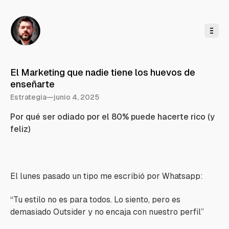
l
c
o
n
t
e
n
i
d
o
El Marketing que nadie tiene los huevos de
enseñarte
Estrategia
—
junio 4, 2025
Por qué ser odiado por el 80% puede hacerte rico (y
feliz)
El lunes pasado un tipo me escribió por Whatsapp:
“Tu estilo no es para todos. Lo siento, pero es
demasiado Outsider y no encaja con nuestro perfil”