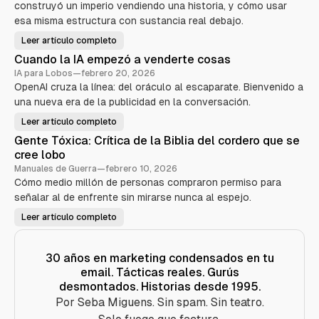
construyó un imperio vendiendo una historia, y cómo usar
i
y
esa misma estructura con sustancia real debajo.
o
s
Leer artículo completo
a
P
k
u
Cuando la IA empezó a venderte cosas
i
e
—
r
IA para Lobos
—
febrero 20, 2026
E
t
l
OpenAI cruza la línea: del oráculo al escaparate. Bienvenido a
a
a
1
una nueva era de la publicidad en la conversación.
n
0
i
:
m
C
Leer artículo completo
C
a
ó
u
l
m
Gente Tóxica: Crítica de la Biblia del cordero que se
a
d
o
n
e
cree lobo
v
d
m
e
o
Manuales de Guerra
—
febrero 10, 2026
a
n
l
r
d
Cómo medio millón de personas compraron permiso para
a
k
e
I
e
señalar al de enfrente sin mirarse nunca al espejo.
r
A
t
s
e
i
u
Leer artículo completo
m
G
n
e
p
e
g
ñ
e
n
q
o
z
t
u
s
ó
e
e
30 años en marketing condensados en tu
s
a
T
s
i
v
email. Tácticas reales. Gurús
ó
e
n
e
x
v
v
desmontados. Historias desde 1995.
n
i
e
e
d
c
n
n
Por Seba Miguens. Sin spam. Sin teatro.
e
a
d
d
r
:
i
e