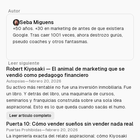
Autor
Seba Miguens
+50 años. +30 en marketing de antes de que existiera
Google. Tras caer 1001 veces, ahora destrozo gurús,
pseudo coaches y otros fantasmas.
Leer siguiente
Robert Kiyosaki — El animal de marketing que se
vendió como pedagogo financiero
Autopsias
—
febrero 20, 2026
Su activo más rentable no fue una inversión inmobiliaria. Fue
un libro. Y detrás del libro, una maquinaria de cursos,
seminarios y franquicias construida sobre una sola idea
aspiracional. Esto es lo que queda cuando sacás el humo.
Leer artículo completo
R
o
Puerta 10: Cómo vender sueños sin vender nada real
b
e
Puertas Prohibidas
—
febrero 20, 2026
r
La ingeniería exacta del relato aspiracional: cómo Kiyosaki
t
K