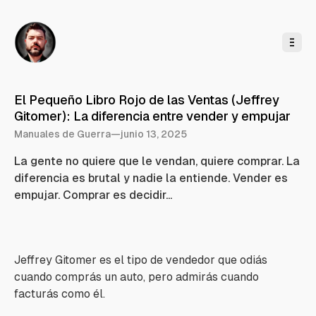
l
c
o
n
t
e
n
i
d
o
El Pequeño Libro Rojo de las Ventas (Jeffrey
Gitomer): La diferencia entre vender y empujar
Manuales de Guerra
—
junio 13, 2025
La gente no quiere que le vendan, quiere comprar. La
diferencia es brutal y nadie la entiende. Vender es
empujar. Comprar es decidir...
Jeffrey Gitomer es el tipo de vendedor que odiás
cuando comprás un auto, pero admirás cuando
facturás como él.