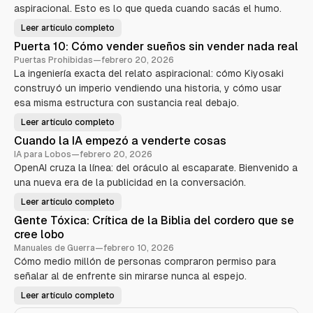
aspiracional. Esto es lo que queda cuando sacás el humo.
Leer artículo completo
R
o
Puerta 10: Cómo vender sueños sin vender nada real
b
e
Puertas Prohibidas
—
febrero 20, 2026
r
La ingeniería exacta del relato aspiracional: cómo Kiyosaki
t
K
construyó un imperio vendiendo una historia, y cómo usar
i
y
esa misma estructura con sustancia real debajo.
o
s
Leer artículo completo
a
P
k
u
Cuando la IA empezó a venderte cosas
i
e
—
r
IA para Lobos
—
febrero 20, 2026
E
t
l
OpenAI cruza la línea: del oráculo al escaparate. Bienvenido a
a
a
1
una nueva era de la publicidad en la conversación.
n
0
i
:
m
C
Leer artículo completo
C
a
ó
u
l
m
Gente Tóxica: Crítica de la Biblia del cordero que se
a
d
o
n
e
cree lobo
v
d
m
e
o
Manuales de Guerra
—
febrero 10, 2026
a
n
l
r
d
Cómo medio millón de personas compraron permiso para
a
k
e
I
e
señalar al de enfrente sin mirarse nunca al espejo.
r
A
t
s
e
i
u
Leer artículo completo
m
G
n
e
p
e
g
ñ