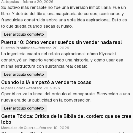
Autopsias
—
febrero 20, 2026
Su activo más rentable no fue una inversión inmobiliaria. Fue un
libro. Y detrás del libro, una maquinaria de cursos, seminarios y
franquicias construida sobre una sola idea aspiracional. Esto es
lo que queda cuando sacás el humo.
Leer artículo completo
R
o
Puerta 10: Cómo vender sueños sin vender nada real
b
e
Puertas Prohibidas
—
febrero 20, 2026
r
La ingeniería exacta del relato aspiracional: cómo Kiyosaki
t
K
construyó un imperio vendiendo una historia, y cómo usar esa
i
y
misma estructura con sustancia real debajo.
o
s
Leer artículo completo
a
P
k
u
Cuando la IA empezó a venderte cosas
i
e
—
r
IA para Lobos
—
febrero 20, 2026
E
t
l
OpenAI cruza la línea: del oráculo al escaparate. Bienvenido a una
a
a
1
nueva era de la publicidad en la conversación.
n
0
i
:
m
C
Leer artículo completo
C
a
ó
u
l
m
Gente Tóxica: Crítica de la Biblia del cordero que se cree
a
d
o
n
e
lobo
v
d
m
e
o
Manuales de Guerra
—
febrero 10, 2026
a
n
l
r
d