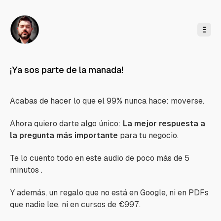
l
c
o
n
t
e
n
i
d
o
¡Ya sos parte de la manada!
Acabas de hacer lo que el 99% nunca hace: moverse.
Ahora quiero darte algo único:
La mejor respuesta a
la pregunta más importante
para tu negocio.
Te lo cuento todo en este audio de poco más de 5
minutos .
Y además, un regalo que no está en Google, ni en PDFs
que nadie lee, ni en cursos de €997.