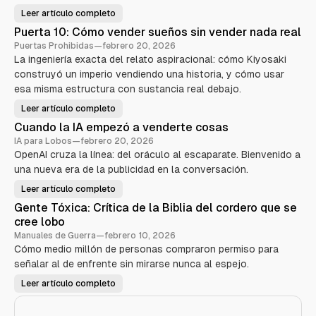
Leer artículo completo
R
o
Puerta 10: Cómo vender sueños sin vender nada real
b
e
Puertas Prohibidas
—
febrero 20, 2026
r
La ingeniería exacta del relato aspiracional: cómo Kiyosaki
t
K
construyó un imperio vendiendo una historia, y cómo usar
i
y
esa misma estructura con sustancia real debajo.
o
s
Leer artículo completo
a
P
k
u
Cuando la IA empezó a venderte cosas
i
e
—
r
IA para Lobos
—
febrero 20, 2026
E
t
l
OpenAI cruza la línea: del oráculo al escaparate. Bienvenido a
a
a
1
una nueva era de la publicidad en la conversación.
n
0
i
:
m
C
Leer artículo completo
C
a
ó
u
l
m
Gente Tóxica: Crítica de la Biblia del cordero que se
a
d
o
n
e
cree lobo
v
d
m
e
o
Manuales de Guerra
—
febrero 10, 2026
a
n
l
r
d
Cómo medio millón de personas compraron permiso para
a
k
e
I
e
señalar al de enfrente sin mirarse nunca al espejo.
r
A
t
s
e
i
u
Leer artículo completo
m
G
n
e
p
e
g
ñ
e
n
q
o
z
t
u
s