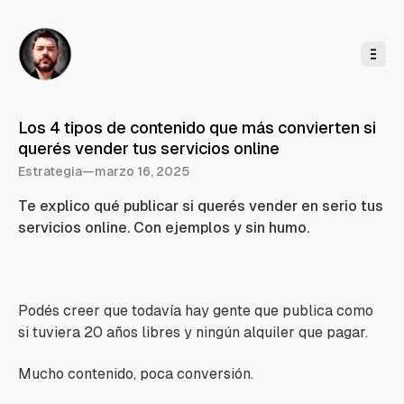
l
c
o
n
t
e
n
i
d
o
Los 4 tipos de contenido que más convierten si
querés vender tus servicios online
Estrategia
—
marzo 16, 2025
Te explico qué publicar si querés vender en serio tus
servicios online. Con ejemplos y sin humo.
Podés creer que todavía hay gente que publica como
si tuviera 20 años libres y ningún alquiler que pagar.
Mucho contenido, poca conversión.