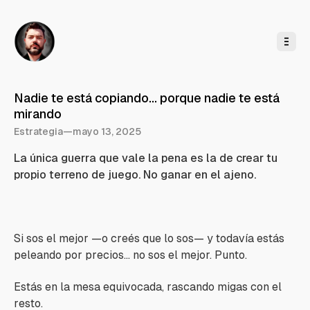
l
c
o
n
t
e
n
i
d
o
Nadie te está copiando… porque nadie te está
mirando
Estrategia
—
mayo 13, 2025
La única guerra que vale la pena es la de crear tu
propio terreno de juego. No ganar en el ajeno.
Si sos el mejor —o creés que lo sos— y todavía estás
peleando por precios… no sos el mejor. Punto.
Estás en la mesa equivocada, rascando migas con el
resto.