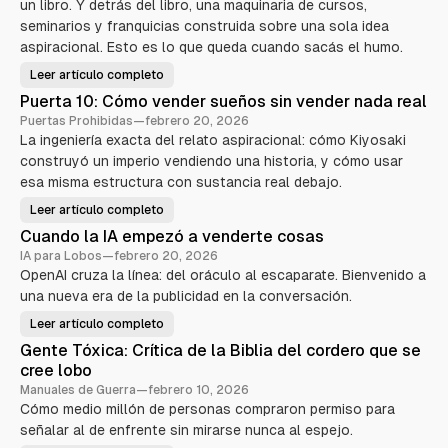
un libro. Y detrás del libro, una maquinaria de cursos,
seminarios y franquicias construida sobre una sola idea
aspiracional. Esto es lo que queda cuando sacás el humo.
Leer artículo completo
R
o
Puerta 10: Cómo vender sueños sin vender nada real
b
e
Puertas Prohibidas
—
febrero 20, 2026
r
La ingeniería exacta del relato aspiracional: cómo Kiyosaki
t
K
construyó un imperio vendiendo una historia, y cómo usar
i
y
esa misma estructura con sustancia real debajo.
o
s
Leer artículo completo
a
P
k
u
Cuando la IA empezó a venderte cosas
i
e
—
r
IA para Lobos
—
febrero 20, 2026
E
t
l
OpenAI cruza la línea: del oráculo al escaparate. Bienvenido a
a
a
1
una nueva era de la publicidad en la conversación.
n
0
i
:
m
C
Leer artículo completo
C
a
ó
u
l
m
Gente Tóxica: Crítica de la Biblia del cordero que se
a
d
o
n
e
cree lobo
v
d
m
e
o
Manuales de Guerra
—
febrero 10, 2026
a
n
l
r
d
Cómo medio millón de personas compraron permiso para
a
k
e
I
e
señalar al de enfrente sin mirarse nunca al espejo.
r
A
t
s