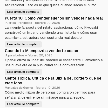
seminarios y franquicias construida sobre una sola idea
aspiracional. Esto es lo que queda cuando sacás el humo.
Leer artículo completo
R
o
Puerta 10: Cómo vender sueños sin vender nada real
b
e
Puertas Prohibidas
—
febrero 20, 2026
r
La ingeniería exacta del relato aspiracional: cómo Kiyosaki
t
K
construyó un imperio vendiendo una historia, y cómo usar
i
y
esa misma estructura con sustancia real debajo.
o
s
Leer artículo completo
a
P
k
u
Cuando la IA empezó a venderte cosas
i
e
—
r
IA para Lobos
—
febrero 20, 2026
E
t
l
OpenAI cruza la línea: del oráculo al escaparate. Bienvenido a
a
a
1
una nueva era de la publicidad en la conversación.
n
0
i
:
m
C
Leer artículo completo
C
a
ó
u
l
m
Gente Tóxica: Crítica de la Biblia del cordero que se
a
d
o
n
e
cree lobo
v
d
m
e
o
Manuales de Guerra
—
febrero 10, 2026
a
n
l
r
d
Cómo medio millón de personas compraron permiso para
a
k
e
I
e
señalar al de enfrente sin mirarse nunca al espejo.
r
A
t
s
e
i
u
Leer artículo completo
m
G
n
e
p