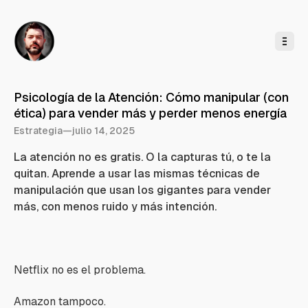
l
c
o
n
t
e
n
i
d
o
Psicología de la Atención: Cómo manipular (con
ética) para vender más y perder menos energía
Estrategia
—
julio 14, 2025
La atención no es gratis. O la capturas tú, o te la
quitan. Aprende a usar las mismas técnicas de
manipulación que usan los gigantes para vender
más, con menos ruido y más intención.
Netflix no es el problema.
Amazon tampoco.