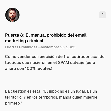
l
c
o
n
t
e
n
i
d
o
Puerta 8: El manual prohibido del email
marketing criminal
Puertas Prohibidas
—
noviembre 26, 2025
Cómo vender con precisión de francotirador usando
tácticas que nacieron en el SPAM salvaje (pero
ahora son 100% legales)
La cuestión es esta:
"El inbox no es un lugar. Es un
territorio. Y en los territorios, manda quien muerde
primero."