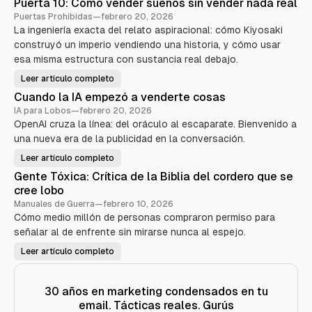
Puerta 10: Cómo vender sueños sin vender nada real
b
e
Puertas Prohibidas
—
febrero 20, 2026
r
La ingeniería exacta del relato aspiracional: cómo Kiyosaki
t
K
construyó un imperio vendiendo una historia, y cómo usar
i
y
esa misma estructura con sustancia real debajo.
o
s
Leer artículo completo
a
P
k
u
Cuando la IA empezó a venderte cosas
i
e
—
r
IA para Lobos
—
febrero 20, 2026
E
t
l
OpenAI cruza la línea: del oráculo al escaparate. Bienvenido a
a
a
1
una nueva era de la publicidad en la conversación.
n
0
i
:
m
C
Leer artículo completo
C
a
ó
u
l
m
Gente Tóxica: Crítica de la Biblia del cordero que se
a
d
o
n
e
cree lobo
v
d
m
e
o
Manuales de Guerra
—
febrero 10, 2026
a
n
l
r
d
Cómo medio millón de personas compraron permiso para
a
k
e
I
e
señalar al de enfrente sin mirarse nunca al espejo.
r
A
t
s
e
i
u
Leer artículo completo
m
G
n
e
p
e
g
ñ
e
n
q
o
z
t
u
s
ó
e
e
30 años en marketing condensados en tu
s
a
T
s
i
v
email. Tácticas reales. Gurús
ó
e
n
e