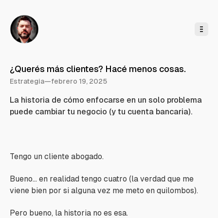
l
c
o
n
t
e
n
i
d
o
¿Querés más clientes? Hacé menos cosas.
Estrategia
—
febrero 19, 2025
La historia de cómo enfocarse en un solo problema
puede cambiar tu negocio (y tu cuenta bancaria).
Tengo un cliente abogado.
Bueno… en realidad tengo cuatro (la verdad que me
viene bien por si alguna vez me meto en quilombos).
Pero bueno, la historia no es esa.