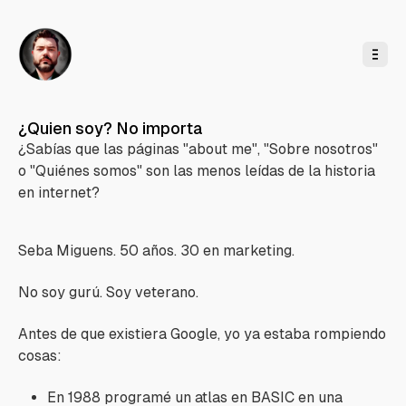
l
c
o
n
t
e
n
i
d
o
¿Quien soy? No importa
¿Sabías que las páginas "about me", "Sobre nosotros"
o "Quiénes somos" son las menos leídas de la historia
en internet?
Seba Miguens. 50 años. 30 en marketing.
No soy gurú. Soy veterano.
Antes de que existiera Google, yo ya estaba rompiendo
cosas:
En 1988 programé un atlas en BASIC en una