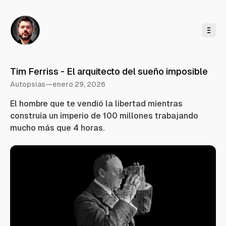
l
c
o
n
t
e
n
i
d
o
Tim Ferriss - El arquitecto del sueño imposible
Autopsias
—
enero 29, 2026
El hombre que te vendió la libertad mientras
construía un imperio de 100 millones trabajando
mucho más que 4 horas.