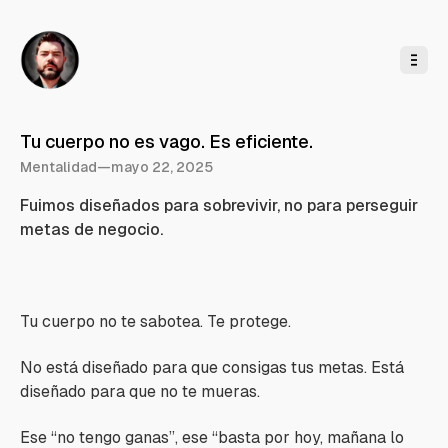
l
c
o
n
t
e
n
i
d
o
Tu cuerpo no es vago. Es eficiente.
Mentalidad
—
mayo 22, 2025
Fuimos diseñados para sobrevivir, no para perseguir
metas de negocio.
Tu cuerpo no te sabotea. Te protege.
No está diseñado para que consigas tus metas. Está
diseñado para que no te mueras.
Ese “no tengo ganas”, ese “basta por hoy, mañana lo