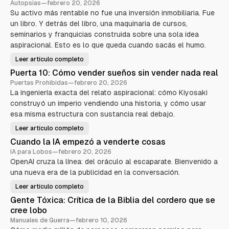
Autopsias
—
febrero 20, 2026
Su activo más rentable no fue una inversión inmobiliaria. Fue
un libro. Y detrás del libro, una maquinaria de cursos,
seminarios y franquicias construida sobre una sola idea
aspiracional. Esto es lo que queda cuando sacás el humo.
Leer artículo completo
R
o
Puerta 10: Cómo vender sueños sin vender nada real
b
e
Puertas Prohibidas
—
febrero 20, 2026
r
La ingeniería exacta del relato aspiracional: cómo Kiyosaki
t
K
construyó un imperio vendiendo una historia, y cómo usar
i
y
esa misma estructura con sustancia real debajo.
o
s
Leer artículo completo
a
P
k
u
Cuando la IA empezó a venderte cosas
i
e
—
r
IA para Lobos
—
febrero 20, 2026
E
t
l
OpenAI cruza la línea: del oráculo al escaparate. Bienvenido a
a
a
1
una nueva era de la publicidad en la conversación.
n
0
i
:
m
C
Leer artículo completo
C
a
ó
u
l
m
Gente Tóxica: Crítica de la Biblia del cordero que se
a
d
o
n
e
cree lobo
v
d
m
e
o
Manuales de Guerra
—
febrero 10, 2026
a
n
l
r
d