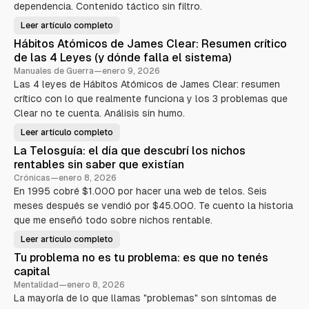
-
dependencia. Contenido táctico sin filtro.
E
l
Leer artículo completo
a
P
r
u
Hábitos Atómicos de James Clear: Resumen crítico
q
e
u
r
de las 4 Leyes (y dónde falla el sistema)
i
t
t
a
Manuales de Guerra
—
enero 9, 2026
e
9
Las 4 leyes de Hábitos Atómicos de James Clear: resumen
c
:
t
I
crítico con lo que realmente funciona y los 3 problemas que
o
n
d
g
Clear no te cuenta. Análisis sin humo.
e
e
l
n
Leer artículo completo
H
s
i
á
u
e
La Telosguía: el día que descubrí los nichos
b
e
r
i
ñ
í
rentables sin saber que existían
t
o
a
o
i
i
Crónicas
—
enero 8, 2026
s
m
n
En 1995 cobré $1.000 por hacer una web de telos. Seis
A
p
v
t
o
e
meses después se vendió por $45.000. Te cuento la historia
ó
s
r
m
i
s
que me enseñó todo sobre nichos rentable.
i
b
a
c
l
d
Leer artículo completo
L
o
e
e
a
s
l
Tu problema no es tu problema: es que no tenés
T
d
s
e
e
i
capital
l
J
s
o
a
Mentalidad
—
enero 8, 2026
t
s
m
e
La mayoría de lo que llamas "problemas" son síntomas de
g
e
m
u