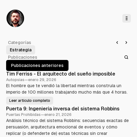
l
c
o
n
t
e
n
i
d
o
L
Categorías
o
Estrategia
E
b
Publicaciones
o
Publicaciones anteriores
s
Tim Ferriss - El arquitecto del sueño imposible
y
Autopsias
—
enero 29, 2026
C
El hombre que te vendió la libertad mientras construía un
o
imperio de 100 millones trabajando mucho más que 4 horas.
r
Leer artículo completo
T
d
i
Puerta 9: Ingeniería inversa del sistema Robbins
m
e
F
Puertas Prohibidas
—
enero 21, 2026
e
r
Análisis técnico del sistema Robbins: secuencias exactas de
r
r
o
persuasión, arquitectura emocional de eventos y cómo
i
s
replicar (o defenderte de) estas técnicas sin crear
s
s